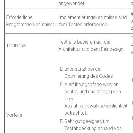
angewendet.
I
Erforderliche
Implementierungskenntnisse sind
s
Programmierkenntnisse
zum Testen erforderlich.
z
T
Testfälle basieren auf der
Testbasis
R
Architektur und dem Feindesign.
A
unterstützt bei der
Optimierung des Codes.
Ausführungspfade werden
neutral und unabhängig von
ihrer
Ausführungswahrscheinlichkeit
betrachtet.
Vorteile
Sehr gut geeignet, um
Testabdeckung anhand von