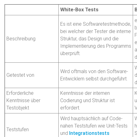
White-Box Tests
e
Es ist eine Softwaretestmethode,
b
bei welcher der Tester die interne
F
Beschreibung
Struktur, das Design und die
e
Implementierung des Programms
a
überprüft.
d
W
Wird oftmals von den Software-
Getestet von
d
Entwicklern selbst durchgeführt.
d
Erforderliche
Kenntnisse der internen
K
Kenntnisse über
Codierung und Struktur ist
u
Testobjekt
erfordert.
V
Wird hauptsächlich auf Code-
W
nahen Teststufen wie Unit-Tests
h
Teststufen
und
Integrationstests