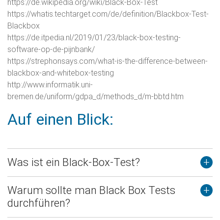
https://de.wikipedia.org/wiki/Black-Box-Test
https://whatis.techtarget.com/de/definition/Blackbox-Test-
Blackbox
https://de.itpedia.nl/2019/01/23/black-box-testing-
software-op-de-pijnbank/
https://strephonsays.com/what-is-the-difference-between-
blackbox-and-whitebox-testing
http://www.informatik.uni-
bremen.de/uniform/gdpa_d/methods_d/m-bbtd.htm
Auf einen Blick:
Was ist ein Black-Box-Test?
+
Black Box Testing ist eine
spezifikationsbasierte
Warum sollte man Black Box Tests
+
Testmethode
. Bei Black-Box-Tests werden die
durchführen?
Testfälle nur aus den Spezifikationen des Testobjekts
abgeleitet, ohne deren interne Struktur, wie die