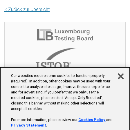
< Zurück zur Übersicht
Our websites require some cookies to function properly
(required). In addition, other cookies may be used with your
consent to analyze site usage, improve the user experience
and for advertising. If you prefer that we only use the
required cookies, please select ‘Accept Only Required’,
closing this banner without making other selections will
accept all cookies.
© 2026 PW-Akademie - Part of Accenture
For more information, please review our
Cookies Policy
and
Home
Seminare
Trainer
Seminarräume
Über uns
Privacy Statement
.
Kontakt
Blog